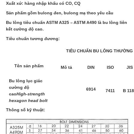
Xuất xứ: hàng nhập khẩu có CO, CQ
Sản phẩm gồm bulong đen, bulong mạ theo yêu cầu
Bu lông tiêu chuẩn ASTM A325 – ASTM A490 là bu lông liên
kết cường độ cao.
Tiêu chuẩn tương đương:
TIÊU CHUẨN BU LÔNG THƯỜNG
Tên sản phẩm
Mô tả
DIN
ISO
JIS
Bu lông lục giác
cường độ
6914
7411
B 11
cao
High-strength
hexagon head bolt
Thông số kỹ thuật: