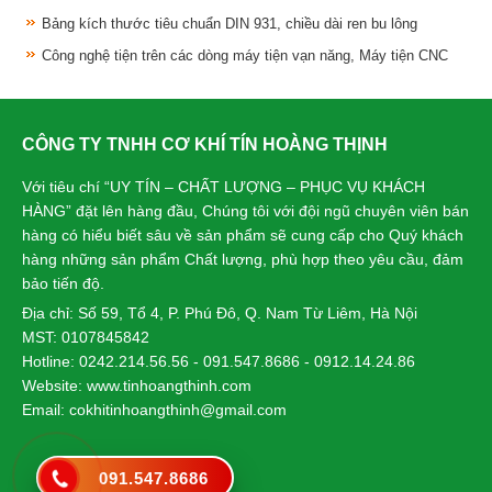
Bảng kích thước tiêu chuẩn DIN 931, chiều dài ren bu lông
Công nghệ tiện trên các dòng máy tiện vạn năng, Máy tiện CNC
CÔNG TY TNHH CƠ KHÍ TÍN HOÀNG THỊNH
Với tiêu chí “UY TÍN – CHẤT LƯỢNG – PHỤC VỤ KHÁCH
HÀNG” đặt lên hàng đầu, Chúng tôi với đội ngũ chuyên viên bán
hàng có hiểu biết sâu về sản phẩm sẽ cung cấp cho Quý khách
hàng những sản phẩm Chất lượng, phù hợp theo yêu cầu, đảm
bảo tiến độ.
Địa chỉ: Số 59, Tổ 4, P. Phú Đô, Q. Nam Từ Liêm, Hà Nội
MST: 0107845842
Hotline: 0242.214.56.56 - 091.547.8686 - 0912.14.24.86
Website: www.tinhoangthinh.com
Email: cokhitinhoangthinh@gmail.com
091.547.8686